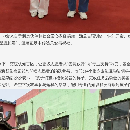
中150套来自于新奥伙伴和社会爱心家庭捐赠，涵盖言语训练、认知开发
星愿长卷”，温馨互动中传递关爱与祝福。
平，突破认知盲区，让更多志愿者从"善意践行"向"专业支持"转变，基金
奥新智党委党员约30名志愿者的踊跃参与。他们分4个批次走进复聪语训
活动后纷纷表示：“孩子们努力模仿发音的样子、完成任务后骄傲的笑容
的想法，希望下次我再参与这样的活动，能用专业的知识和技能帮到孩子们